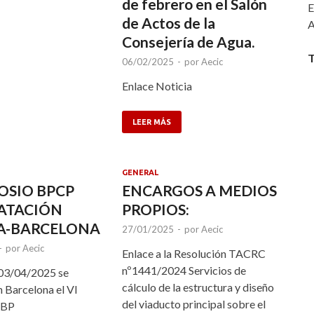
de febrero en el Salón
E
de Actos de la
A
Consejería de Agua.
T
06/02/2025
-
por
Aecic
Enlace Noticia
LEER MÁS
GENERAL
POSIO BPCP
ENCARGOS A MEDIOS
ATACIÓN
PROPIOS:
A-BARCELONA
27/01/2025
-
por
Aecic
-
por
Aecic
Enlace a la Resolución TACRC
nº1441/2024 Servicios de
 03/04/2025 se
cálculo de la estructura y diseño
n Barcelona el VI
del viaducto principal sobre el
 BP