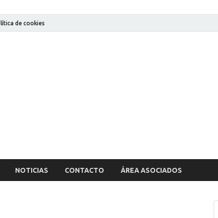
lítica de cookies
AECIC
Asociación de Empresas Consultoras de Ingeniería Civil de la Región d
NOTICIAS
CONTACTO
ÁREA ASOCIADOS