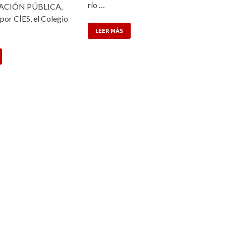
río …
CIÓN PÚBLICA,
por CÍES, el Colegio
LEER MÁS