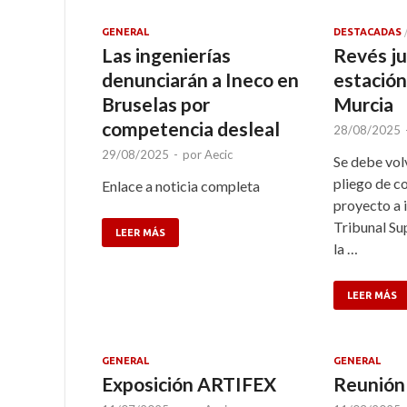
GENERAL
DESTACADAS
Las ingenierías
Revés jud
denunciarán a Ineco en
estación
Bruselas por
Murcia
competencia desleal
28/08/2025
29/08/2025
-
por
Aecic
Se debe volv
pliego de c
Enlace a noticia completa
proyecto a 
Tribunal Sup
LEER MÁS
la …
LEER MÁS
GENERAL
GENERAL
Exposición ARTIFEX
Reunión