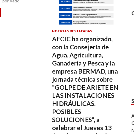
-
por
Aecic
NOTICIAS DESTACADAS
AECIC ha organizado,
con la Consejería de
Agua, Agricultura,
Ganadería y Pesca y la
empresa BERMAD, una
jornada técnica sobre
“GOLPE DE ARIETE EN
LAS INSTALACIONES
HIDRÁULICAS.
POSIBLES
A
SOLUCIONES”, a
C
celebrar el Jueves 13
M