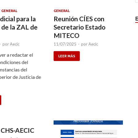
/
GENERAL
GENERAL
icial para la
Reunión CÍES con
 de la ZAL de
Secretario Estado
MITECO
-
por
Aecic
11/07/2025
-
por
Aecic
er a redactar el
LEER MÁS
ondiciones del
instancias del
erior de Justicia de
 CHS-AECIC