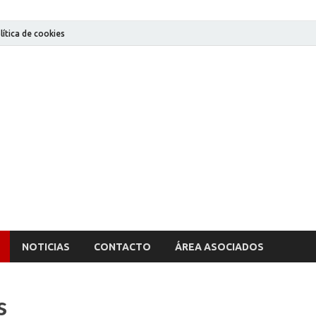
lítica de cookies
AECIC
Asociación de Empresas Consultoras de Ingeniería Civil de la Región d
NOTICIAS
CONTACTO
ÁREA ASOCIADOS
s